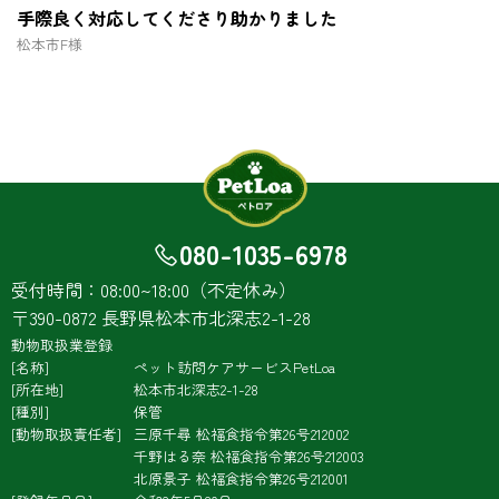
手際良く対応してくださり助かりました
松本市
F様
080-1035-6978
受付時間：08:00~18:00（不定休み）
〒390-0872 長野県松本市北深志2-1-28
動物取扱業登録
名称
ペット訪問ケアサービスPetLoa
所在地
松本市北深志2-1-28
種別
保管
動物取扱責任者
三原千尋
松福食指令第26号212002
千野はる奈
松福食指令第26号212003
北原景子
松福食指令第26号212001