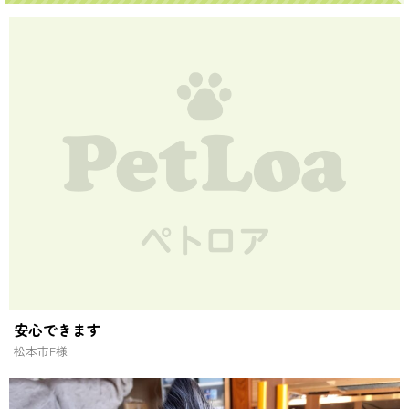
安心できます
松本市
F様