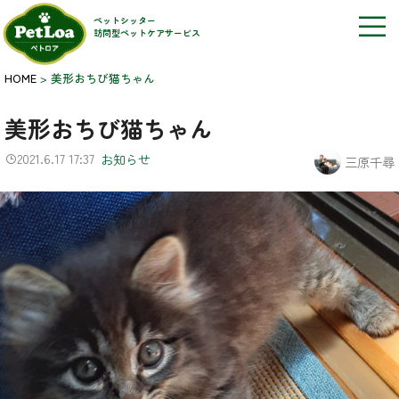
ペットシッター
訪問型ペットケアサービス
HOME
>
美形おちび猫ちゃん
美形おちび猫ちゃん
2021.6.17 17:37
お知らせ
三原千尋