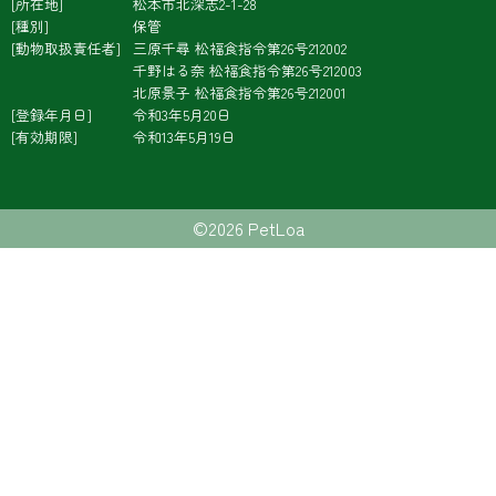
所在地
松本市北深志2-1-28
種別
保管
動物取扱責任者
三原千尋
松福食指令第26号212002
千野はる奈
松福食指令第26号212003
北原景子
松福食指令第26号212001
登録年月日
令和3年5月20日
有効期限
令和13年5月19日
©2026 PetLoa