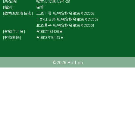
所在地
松本市北深志2-1-28
種別
保管
動物取扱責任者
三原千尋
松福食指令第26号212002
千野はる奈
松福食指令第26号212003
北原景子
松福食指令第26号212001
登録年月日
令和3年5月20日
有効期限
令和13年5月19日
©2026 PetLoa